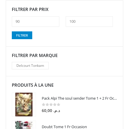
FILTRER PAR PRIX
Prix
Prix
FILTRER
min
max
FILTRER PAR MARQUE
Delcourt Tonkam
PRODUITS À LA UNE
Pack Alpi The soul sender Tome 1 + 2 Fr Occasion
0
sur 5
60,00
د.م.
Doubt Tome 1 Fr Occasion