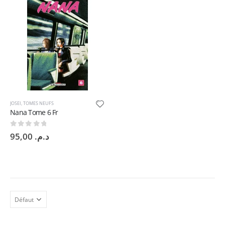
JOSEI
,
TOMES NEUFS
Nana Tome 6 Fr
0
sur 5
95,00
د.م.