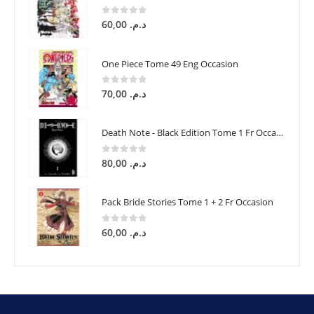
0
sur 5
60,00
د.م.
One Piece Tome 49 Eng Occasion
0
sur 5
70,00
د.م.
Death Note - Black Edition Tome 1 Fr Occasion
0
sur 5
80,00
د.م.
Pack Bride Stories Tome 1 + 2 Fr Occasion
0
sur 5
60,00
د.م.