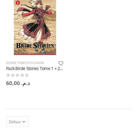
SEINEN
,
TOMES D'OCCASION
Pack Birde Stories Tome 1 + 2 Fr Occasion
0
sur 5
60,00
د.م.