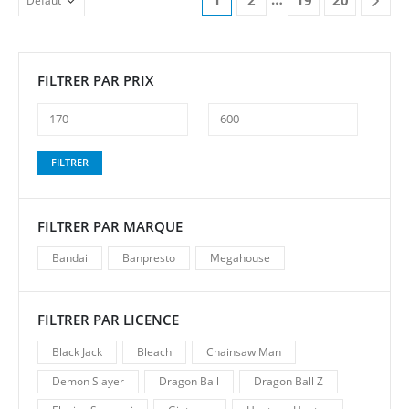
FILTRER PAR PRIX
Prix
Prix
FILTRER
min
max
FILTRER PAR MARQUE
Bandai
Banpresto
Megahouse
FILTRER PAR LICENCE
Black Jack
Bleach
Chainsaw Man
Demon Slayer
Dragon Ball
Dragon Ball Z