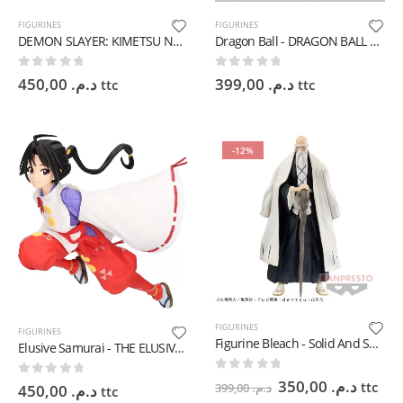
FIGURINES
FIGURINES
DEMON SLAYER: KIMETSU NO YAIBA MAXIMATIC THE MITSURI KANROJI - 14 cm
Dragon Ball - DRAGON BALL GT MATCH MAKERS SUPER SAIYAN SON GOKU VS SUPER 17 - 9 cm
0
sur 5
0
sur 5
450,00
د.م.
399,00
د.م.
ttc
ttc
-12%
FIGURINES
FIGURINES
Figurine Bleach - Solid And Souls - Yamamoto Genryusai - 15 cm
Elusive Samurai - THE ELUSIVE SAMURAI FIGURE-TOKIYUKI HOJO - 11 cm
0
sur 5
Le
Le
350,00
د.م.
ttc
0
sur 5
399,00
د.م.
450,00
د.م.
ttc
prix
prix