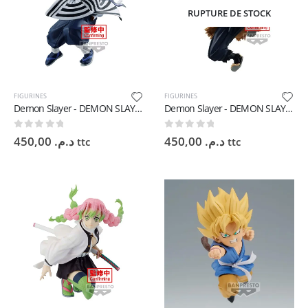
RUPTURE DE STOCK
FIGURINES
FIGURINES
Demon Slayer - DEMON SLAYER: KIMETSU NO YAIBA VIBRATION STARS OBANAI IGURO - 11 cm
Demon Slayer - DEMON SLAYER: KIMETSU NO YAIBA VIBRATION STARS-INOSUKE HASHIBIRA - 13 cm
0
sur 5
0
sur 5
450,00
د.م.
450,00
د.م.
ttc
ttc