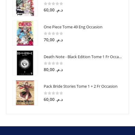
0
sur 5
60,00
د.م.
One Piece Tome 49 Eng Occasion
0
sur 5
70,00
د.م.
Death Note - Black Edition Tome 1 Fr Occasion
0
sur 5
80,00
د.م.
Pack Bride Stories Tome 1 + 2 Fr Occasion
0
sur 5
60,00
د.م.