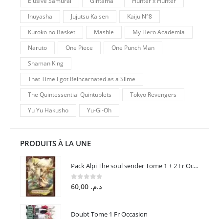
Elusive Samurai
Gintama
Hunter x Hunter
Inuyasha
Jujutsu Kaisen
Kaiju N°8
Kuroko no Basket
Mashle
My Hero Academia
Naruto
One Piece
One Punch Man
Shaman King
That Time I got Reincarnated as a Slime
The Quintessential Quintuplets
Tokyo Revengers
Yu Yu Hakusho
Yu-Gi-Oh
PRODUITS À LA UNE
Pack Alpi The soul sender Tome 1 + 2 Fr Occasion
0
sur 5
60,00
د.م.
Doubt Tome 1 Fr Occasion