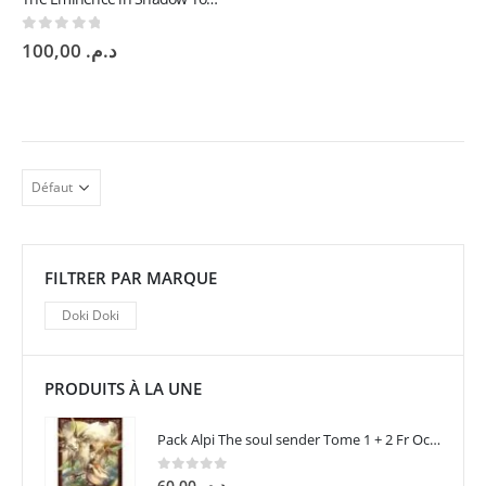
0
sur 5
100,00
د.م.
FILTRER PAR MARQUE
Doki Doki
PRODUITS À LA UNE
Pack Alpi The soul sender Tome 1 + 2 Fr Occasion
0
sur 5
60,00
د.م.