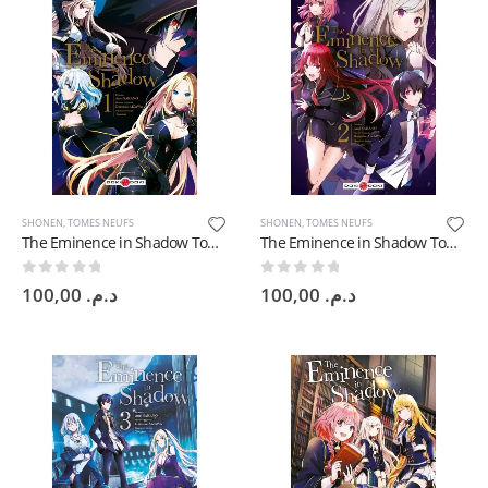
SHONEN
,
TOMES NEUFS
SHONEN
,
TOMES NEUFS
The Eminence in Shadow Tome 1 Fr
The Eminence in Shadow Tome 2 Fr
0
sur 5
0
sur 5
100,00
د.م.
100,00
د.م.