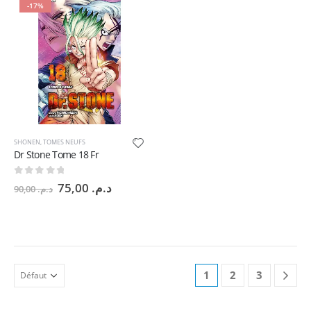
-17%
SHONEN
,
TOMES NEUFS
Dr Stone Tome 18 Fr
0
sur 5
Le
Le
75,00
د.م.
90,00
د.م.
prix
prix
initial
actuel
était :
est :
د.م. 75,00.
د.م. 90,00.
1
2
3