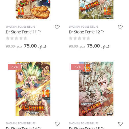
SHONEN
,
TOMES NEUFS
SHONEN
,
TOMES NEUFS
Dr Stone Tome 11 Fr
Dr Stone Tome 12 Fr
0
sur 5
0
sur 5
Le
Le
Le
Le
75,00
د.م.
75,00
د.م.
90,00
د.م.
90,00
د.م.
prix
prix
prix
prix
initial
actuel
initial
actuel
était :
est :
était :
est :
د.م. 90,00.
د.م. 75,00.
د.م. 90,00.
-17%
-17%
SHONEN
,
TOMES NEUFS
SHONEN
,
TOMES NEUFS
Dr Stone Tome 14 Fr
Dr Stone Tome 15 Fr