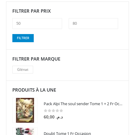
FILTRER PAR PRIX
Prix
Prix
FILTRER
min
max
FILTRER PAR MARQUE
Glénat
PRODUITS À LA UNE
Pack Alpi The soul sender Tome 1 + 2 Fr Occasion
0
sur 5
60,00
د.م.
Doubt Tome 1 Fr Occasion