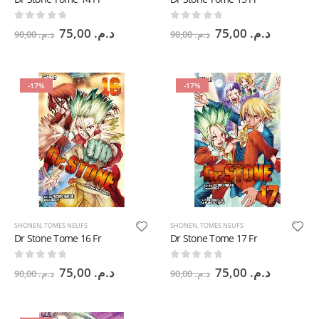
0
sur 5
0
sur 5
Le
Le
Le
Le
75,00
د.م.
75,00
د.م.
90,00
د.م.
90,00
د.م.
prix
prix
prix
prix
initial
actuel
initial
actuel
était :
est :
était :
est :
د.م. 90,00.
د.م. 75,00.
د.م. 90,00.
-17%
-17%
SHONEN
,
TOMES NEUFS
SHONEN
,
TOMES NEUFS
Dr Stone Tome 16 Fr
Dr Stone Tome 17 Fr
0
sur 5
0
sur 5
Le
Le
Le
Le
75,00
د.م.
75,00
د.م.
90,00
د.م.
90,00
د.م.
prix
prix
prix
prix
initial
actuel
initial
actuel
était :
est :
était :
est :
د.م. 90,00.
د.م. 75,00.
د.م. 90,00.