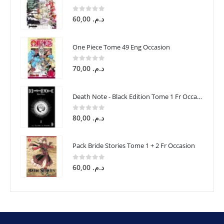
0
sur 5
60,00
د.م.
One Piece Tome 49 Eng Occasion
0
sur 5
70,00
د.م.
Death Note - Black Edition Tome 1 Fr Occasion
0
sur 5
80,00
د.م.
Pack Bride Stories Tome 1 + 2 Fr Occasion
0
sur 5
60,00
د.م.