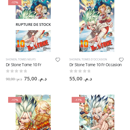
-17%
RUPTURE DE STOCK
SHONEN
,
TOMES NEUFS
SHONEN
,
TOMES D'OCCASION
Dr Stone Tome 10 Fr
Dr Stone Tome 10 Fr Occasion
0
sur 5
0
sur 5
Le
Le
75,00
د.م.
55,00
د.م.
90,00
د.م.
prix
prix
initial
actuel
était :
est :
د.م. 75,00.
د.م. 90,00.
-17%
-17%