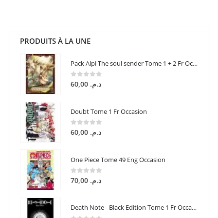
PRODUITS À LA UNE
Pack Alpi The soul sender Tome 1 + 2 Fr Occasion
0
sur 5
60,00
د.م.
Doubt Tome 1 Fr Occasion
0
sur 5
60,00
د.م.
One Piece Tome 49 Eng Occasion
0
sur 5
70,00
د.م.
Death Note - Black Edition Tome 1 Fr Occasion