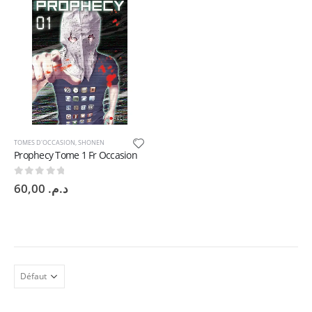
TOMES D'OCCASION
,
SHONEN
Prophecy Tome 1 Fr Occasion
0
sur 5
60,00
د.م.