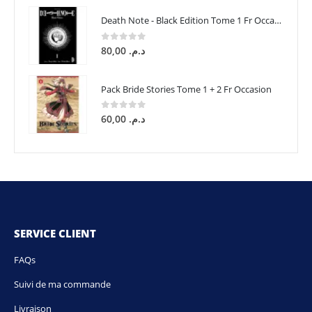
Death Note - Black Edition Tome 1 Fr Occasion
0
sur 5
80,00
د.م.
Pack Bride Stories Tome 1 + 2 Fr Occasion
0
sur 5
60,00
د.م.
SERVICE CLIENT
FAQs
Suivi de ma commande
Livraison