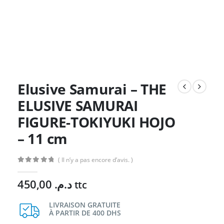
Elusive Samurai – THE
ELUSIVE SAMURAI
FIGURE-TOKIYUKI HOJO
– 11 cm
( Il n’y a pas encore d’avis. )
0
Sur 5
450,00
د.م.
ttc
LIVRAISON GRATUITE
À PARTIR DE 400 DHS