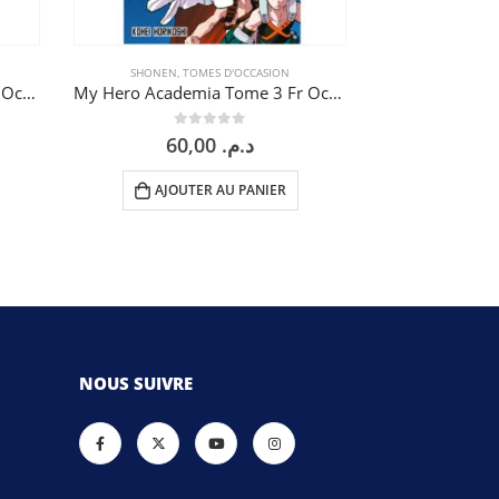
SHONEN
,
TOMES D'OCCASION
SEINEN
,
TO
My Hero Academia Tome 2 Fr Occasion
My Hero Academia Tome 3 Fr Occasion
Übel Blatt T
0
sur 5
0
60,00
د.م.
AJOUTER AU PANIER
LI
NOUS SUIVRE