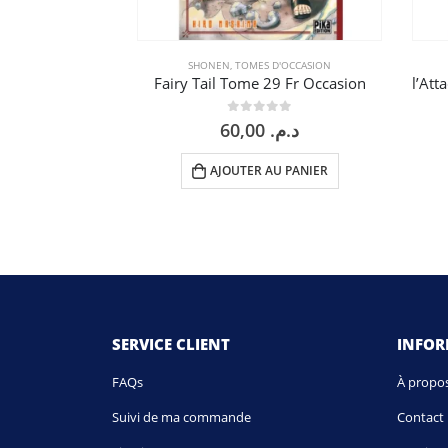
SHONEN
,
TOMES D'OCCASION
Fairy Tail Tome 29 Fr Occasion
0
sur 5
60,00
د.م.
AJOUTER AU PANIER
SERVICE CLIENT
INFO
FAQs
À propo
Suivi de ma commande
Contact