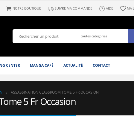
NOTRE BOUTIQUE
SUIVRE MA COMMANDE
AIDE
MA 
NG CENTER
MANGA CAFÉ
ACTUALITÉ
CONTACT
N
ASSASSINATION CLASSROOM TOME 5 FR OCCASION
 Tome 5 Fr Occasion