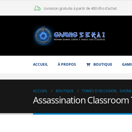
Livraison gratuite à partir de 400 dhs d'achat
ACCUEIL
À PROPOS
BOUTIQUE
GAMI
ACCUEIL
BOUTIQUE
TOMES D'OCCASION
,
SHONE
Assassination Classroom