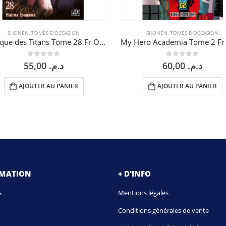
SHONEN
,
TOMES D'OCCASION
SHONEN
,
TOMES D'OCCASION
l’Attaque des Titans Tome 28 Fr Occasion
0
sur 5
0
sur 5
55,00
د.م.
60,00
د.م.
AJOUTER AU PANIER
AJOUTER AU PANIER
RMATION
+ D'INFO
s
Mentions légales
Conditions générales de vente