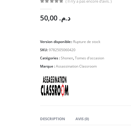
( Il n’y a pas encore d’avis. )
0
Sur 5
50,00
د.م.
Version disponible::
Rupture de stock
SKU:
9782505060420
Catégories :
Shonen
,
Tomes d'occasion
Marque :
Assassination Classroom
DESCRIPTION
AVIS (0)