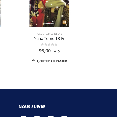
JOSEI
,
TOMES NEUFS
SEINEN
Nana Tome 13 Fr
Vagabon
0
sur 5
0
95,00
د.م.
AJOUTER AU PANIER
AJOU
NOUS SUIVRE