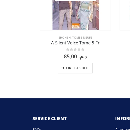
SHONEN
,
TOMES NEUFS
A Silent Voice Tome 5 Fr
0
sur 5
85,00
د.م.
LIRE LA SUITE
SERVICE CLIENT
INFO
FAQs
À propo