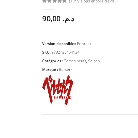
( Il n’y a pas encore d’avis. )
0
Sur 5
90,00
د.م.
Version disponible::
En stock
SKU:
9782723454124
Catégories :
Tomes neufs
,
Seinen
Marque :
Berserk