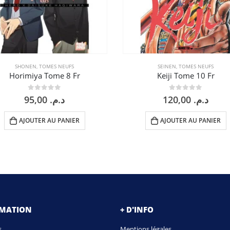
SHONEN
,
TOMES NEUFS
SEINEN
,
TOMES NEUFS
Horimiya Tome 8 Fr
Keiji Tome 10 Fr
0
sur 5
0
sur 5
95,00
د.م.
120,00
د.م.
AJOUTER AU PANIER
AJOUTER AU PANIER
RMATION
+ D'INFO
s
Mentions légales