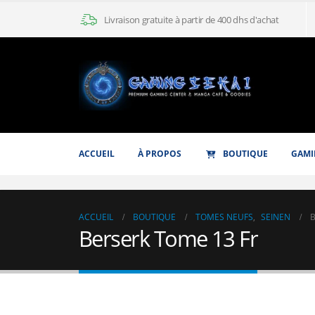
Livraison gratuite à partir de 400 dhs d'achat
ACCUEIL
À PROPOS
BOUTIQUE
GAMI
ACCUEIL
BOUTIQUE
TOMES NEUFS
,
SEINEN
B
Berserk Tome 13 Fr