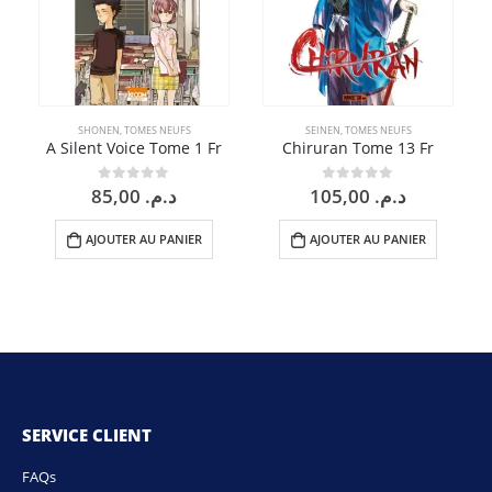
SHONEN
,
TOMES NEUFS
SEINEN
,
TOMES NEUFS
A Silent Voice Tome 1 Fr
Chiruran Tome 13 Fr
85,00
د.م.
105,00
د.م.
0
sur 5
0
sur 5
AJOUTER AU PANIER
AJOUTER AU PANIER
SERVICE CLIENT
FAQs