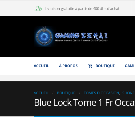
Livraison gratuite à partir de 400 dhs d'achat
ACCUEIL
À PROPOS
BOUTIQUE
GAMI
ACCUEIL
BOUTIQUE
TOMES D'OCCASION
,
SHONE
Blue Lock Tome 1 Fr Occa