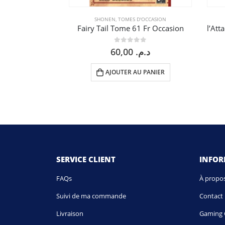
SHONEN
,
TOMES D'OCCASION
Fairy Tail Tome 61 Fr Occasion
0
sur 5
60,00
د.م.
AJOUTER AU PANIER
SERVICE CLIENT
INFO
FAQs
À propo
Suivi de ma commande
Contact
Livraison
Gaming 