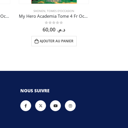
SHONEN
,
TOMES D'OCCASION
SEINEN
,
TO
My Hero Academia Tome 3 Fr Occasion
My Hero Academia Tome 4 Fr Occasion
Tokyo Ghoul T
0
sur 5
0
60,00
د.م.
AJOUTER AU PANIER
AJOU
NOUS SUIVRE