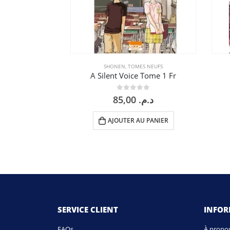
SHONEN
,
TOMES NEUFS
A Silent Voice Tome 1 Fr
0
sur 5
85,00
د.م.
AJOUTER AU PANIER
SERVICE CLIENT
INFO
FAQs
À propo