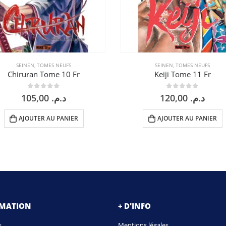
SEINEN
,
TOMES NEUFS
SEINEN
,
TOMES NEUFS
Chiruran Tome 10 Fr
Keiji Tome 11 Fr
0
sur 5
0
sur 5
105,00
د.م.
120,00
د.م.
AJOUTER AU PANIER
AJOUTER AU PANIER
RMATION
+ D'INFO
s
Mentions légales