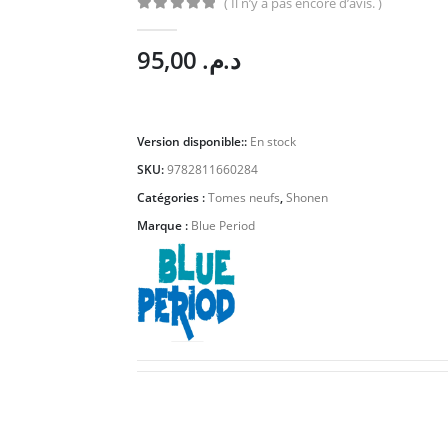
( Il n’y a pas encore d’avis. )
0
Sur 5
95,00
د.م.
Version disponible::
En stock
SKU:
9782811660284
Catégories :
Tomes neufs
,
Shonen
Marque :
Blue Period