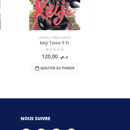
SEINEN
,
TOMES NEUFS
JOSEI
,
Keiji Tome 9 Fr
Nana 
0
sur 5
0
120,00
د.م.
AJOUTER AU PANIER
AJOU
NOUS SUIVRE