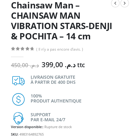
Chainsaw Man –
CHAINSAW MAN
VIBRATION STARS-DENJI
& POCHITA – 14 cm
( Il n’y a pas encore d’avis. )
0
Sur 5
Le
Le
399,00
د.م.
ttc
450,00
د.م.
prix
prix
initial
actuel
LIVRAISON GRATUITE
À PARTIR DE 400 DHS
était :
est :
د.م. 399,00.
د.م. 450,00.
100%
PRODUIT AUTHENTIQUE
SUPPORT
PAR E-MAIL 24/7
Version disponible::
Rupture de stock
SKU:
4983164892765