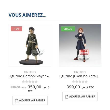
VOUS AIMEREZ...
-12%
CHAUD
FIGURINES
FIGURINES
Figurine Demon Slayer – Tanjiro Kamado Vol. 7 – 15 cm
Figurine Jukon no Kata Jujutsu Kaisen – Nobara Kugisaki Version 1 – 14 cm
Le
Le
350,00
د.م.
399,00
د.م.
0
sur 5
0
sur 5
ttc
399,00
د.م.
prix
prix
ttc
initial
actuel
AJOUTER AU PANIER
était :
est :
AJOUTER AU PANIER
د.م. 350,00.
د.م. 399,00.