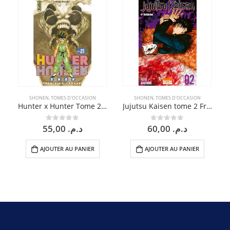
SHONEN
,
TOMES D'OCCASION
SHONEN
,
TOMES D'OCCASION
Jujutsu Kaisen tome 2 Fr Occasion
Hunter x Hunter Tome 21 Fr Occasion
60,00
د.م.
0
sur 5
55,00
د.م.
0
sur 5
AJOUTER AU PANIER
AJOUTER AU PANIER