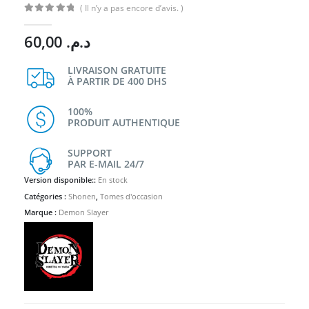
( Il n’y a pas encore d’avis. )
0
Sur 5
60,00
د.م.
LIVRAISON GRATUITE
À PARTIR DE 400 DHS
100%
PRODUIT AUTHENTIQUE
SUPPORT
PAR E-MAIL 24/7
Version disponible::
En stock
Catégories :
Shonen
,
Tomes d'occasion
Marque :
Demon Slayer