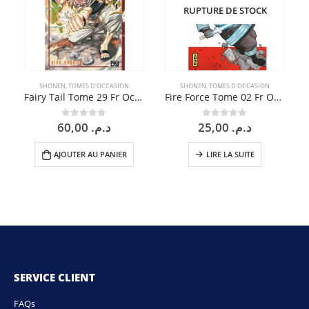
RUPTURE DE STOCK
SHONEN
,
TOMES D'OCCASION
SHONEN
,
TOMES D'OCCASION
Fairy Tail Tome 29 Fr Occasion
Fire Force Tome 02 Fr Occasion
60,00
د.م.
25,00
د.م.
0
sur 5
0
sur 5
AJOUTER AU PANIER
LIRE LA SUITE
SERVICE CLIENT
FAQs