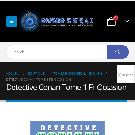
ACCUEIL
BOUTIQUE
TOMES D'OCCASION
,
SHONEN
Mangas
DÉTECTIVE CONAN TOME 1 FR OCCASION
Détective Conan Tome 1 Fr Occasion