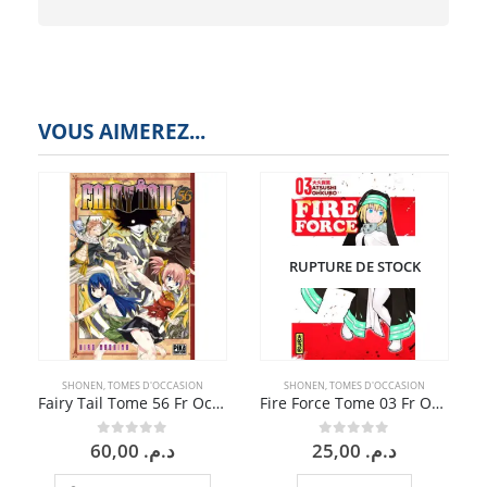
VOUS AIMEREZ...
RUPTURE DE STOCK
SHONEN
,
TOMES D'OCCASION
SHONEN
,
TOMES D'OCCASION
Fairy Tail Tome 56 Fr Occasion
Fire Force Tome 03 Fr Occasion
60,00
د.م.
25,00
د.م.
0
sur 5
0
sur 5