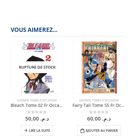
VOUS AIMEREZ...
RUPTURE DE STOCK
SHONEN
,
TOMES D'OCCASION
SHONEN
,
TOMES D'OCCASION
Bleach Tome 02 Fr Occasion
Fairy Tail Tome 55 Fr Occasion
50,00
د.م.
60,00
د.م.
0
sur 5
0
sur 5
LIRE LA SUITE
AJOUTER AU PANIER