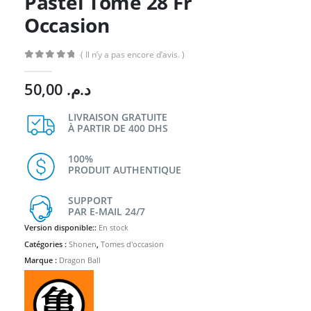
Pastel Tome 28 Fr
Occasion
( Il n’y a pas encore d’avis. )
0
Sur 5
50,00
د.م.
LIVRAISON GRATUITE
À PARTIR DE 400 DHS
100%
PRODUIT AUTHENTIQUE
SUPPORT
PAR E-MAIL 24/7
Version disponible::
En stock
Catégories :
Shonen
,
Tomes d'occasion
Marque :
Dragon Ball