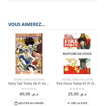
VOUS AIMEREZ...
RUPTURE DE STOCK
SHONEN
,
TOMES D'OCCASION
SHONEN
,
TOMES D'OCCASION
Fairy Tail Tome 56 Fr Occasion
Fire Force Tome 01 Fr Occasion
60,00
د.م.
25,00
د.م.
0
sur 5
0
sur 5
AJOUTER AU PANIER
LIRE LA SUITE