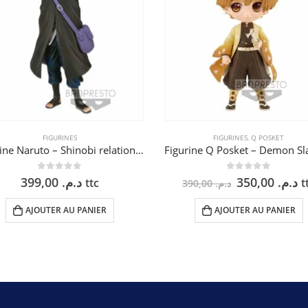
FIGURINES
FIGURINES
,
Q POSKET
Figurine Naruto – Shinobi relations SP2 – Sasuke Uchiha – 16 cm
0
sur 5
0
sur 5
Le
L
399,00
د.م.
350,00
د.م.
ttc
t
390,00
د.م.
prix
p
initial
a
AJOUTER AU PANIER
AJOUTER AU PANIER
était :
es
د.م. 390,00.