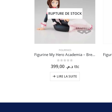
RUPTURE DE STOCK
FIGURINES
Figurine My Hero Academia – Break Time Vol. 4 – Ochaco Ururaka – 10 cm
0
sur 5
399,00
د.م.
ttc
LIRE LA SUITE