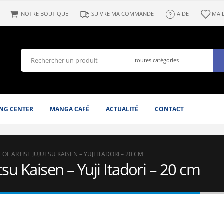
NOTRE BOUTIQUE
SUIVRE MA COMMANDE
AIDE
MA 
NG CENTER
MANGA CAFÉ
ACTUALITÉ
CONTACT
 OF ARTIST JUJUTSU KAISEN – YUJI ITADORI – 20 CM
utsu Kaisen – Yuji Itadori – 20 cm