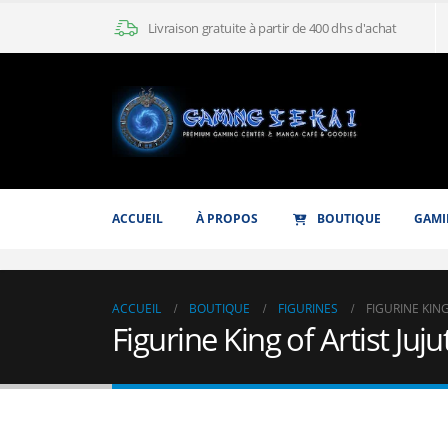
Livraison gratuite à partir de 400 dhs d'achat
ACCUEIL
À PROPOS
BOUTIQUE
GAMI
ACCUEIL
BOUTIQUE
FIGURINES
FIGURINE KING
Figurine King of Artist Juj