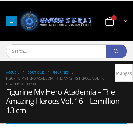
ACCUEIL
BOUTIQUE
FIGURINES
Mangas
FIGURINE MY HERO ACADEMIA – THE AMAZING HEROES VOL. 16 –
LEMILLION – 13 CM
Figurine My Hero Academia – The
Amazing Heroes Vol. 16 – Lemillion –
13 cm