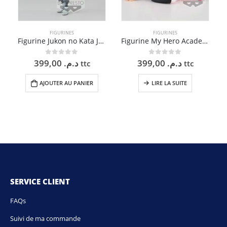
FIGURINES
FIGURINES
Figurine Jukon no Kata Jujutsu Kaisen – Toge Inumaki Version B – 17 cm
Figurine My Hero Academia – Break Time Vol. 4 – Ochaco Ururaka – 10 cm
399,00
د.م.
399,00
د.م.
0
sur 5
0
sur 5
ttc
ttc
AJOUTER AU PANIER
LIRE LA SUITE
SERVICE CLIENT
FAQs
Suivi de ma commande