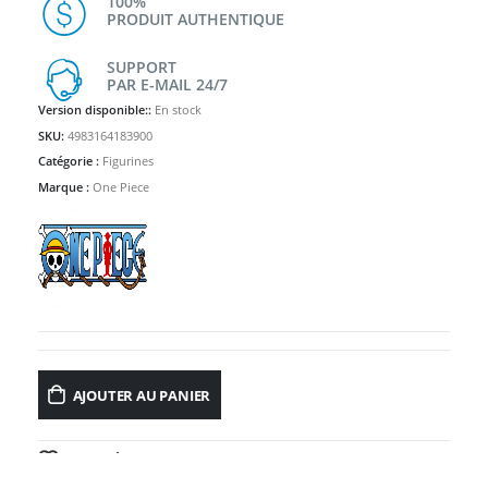
100%
PRODUIT AUTHENTIQUE
SUPPORT
PAR E-MAIL 24/7
Version disponible::
En stock
SKU:
4983164183900
Catégorie :
Figurines
Marque :
One Piece
AJOUTER AU PANIER
AJOUTER À LA LISTE D’ENVIES