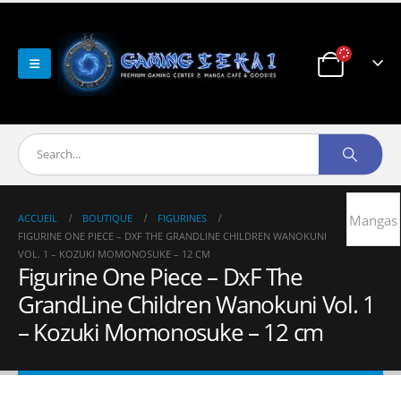
ACCUEIL
BOUTIQUE
FIGURINES
Mangas
FIGURINE ONE PIECE – DXF THE GRANDLINE CHILDREN WANOKUNI
VOL. 1 – KOZUKI MOMONOSUKE – 12 CM
Figurine One Piece – DxF The
GrandLine Children Wanokuni Vol. 1
– Kozuki Momonosuke – 12 cm