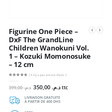
Figurine One Piece –
DxF The GrandLine
Children Wanokuni Vol.
1 – Kozuki Momonosuke
– 12 cm
( Il n’y a pas encore d’avis. )
0
Sur 5
Le
Le
350,00
د.م.
ttc
399,00
د.م.
prix
prix
initial
actuel
LIVRAISON GRATUITE
À PARTIR DE 400 DHS
était :
est :
د.م. 350,00.
د.م. 399,00.