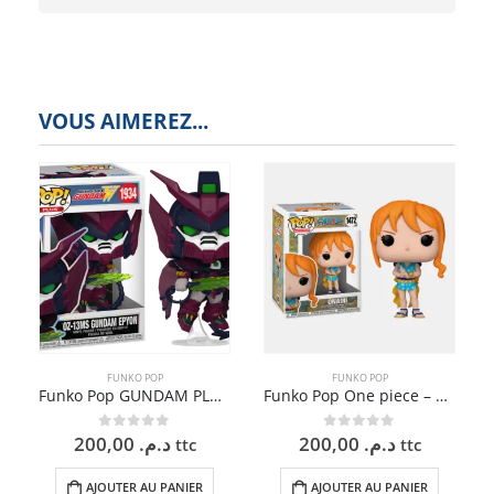
VOUS AIMEREZ...
FUNKO POP
FUNKO POP
Funko Pop GUNDAM PLUS – EPYON – 9 cm
Funko Pop One piece – ONAMI WANOKUNI – 9 cm
200,00
د.م.
200,00
د.م.
0
sur 5
0
sur 5
ttc
ttc
AJOUTER AU PANIER
AJOUTER AU PANIER