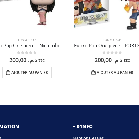
FUNKO POP
FUNKO POP
Funko Pop One piece – Nico robin – 9 cm
0
sur 5
0
sur 5
200,00
د.م.
200,00
د.م.
ttc
ttc
AJOUTER AU PANIER
AJOUTER AU PANIER
RMATION
+ D'INFO
s
Mentions légales