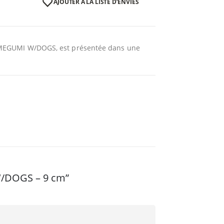
AJOUTER À LA LISTE D’ENVIES
e de MEGUMI W/DOGS, est présentée dans une
 W/DOGS – 9 cm”