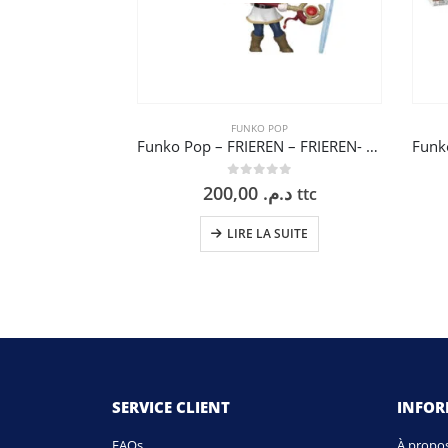
FUNKO POP
Funko Pop – FRIEREN – FRIEREN- 9 cm
0
sur 5
200,00
د.م.
ttc
LIRE LA SUITE
SERVICE CLIENT
INFO
FAQs
À propo