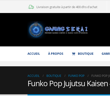
Livraison gratuite à partir de 400 dhs d'achat
ACCUEIL
À PROPOS
BOUTIQUE
GAMI
ACCUEIL
BOUTIQUE
FUNKO POP
FUNKO POP J
Funko Pop Jujutsu Kaise