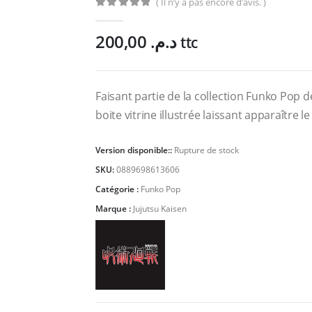
( Il n’y a pas encore d’avis. )
0
Sur 5
200,00
د.م.
ttc
Faisant partie de la collection Funko Pop d
boite vitrine illustrée laissant apparaître l
Version disponible::
Rupture de stock
SKU:
0889698613606
Catégorie :
Funko Pop
Marque :
Jujutsu Kaisen