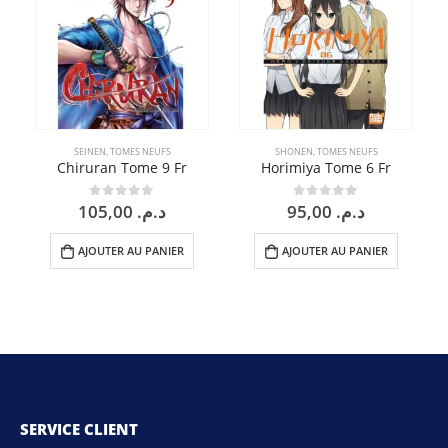
SEINEN
,
TOMES NEUFS
SHONEN
,
TOMES NEUFS
Chiruran Tome 9 Fr
Horimiya Tome 6 Fr
105,00
د.م.
95,00
د.م.
0
sur 5
0
sur 5
AJOUTER AU PANIER
AJOUTER AU PANIER
SERVICE CLIENT