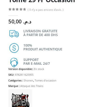
( Il n’y a pas encore d’avis. )
0
Sur 5
50,00
د.م.
LIVRAISON GRATUITE
À PARTIR DE 400 DHS
100%
PRODUIT AUTHENTIQUE
SUPPORT
PAR E-MAIL 24/7
Version disponible::
En stock
SKU:
9782811625955
Catégories :
Shonen
,
Tomes d'occasion
Marque :
Attaque des Titans