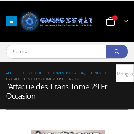
ACCUEIL
BOUTIQUE
TOMES D'OCCASION
,
SHONEN
Mangas
L’ATTAQUE DES TITANS TOME 29 FR OCCASION
l’Attaque des Titans Tome 29 Fr
Occasion