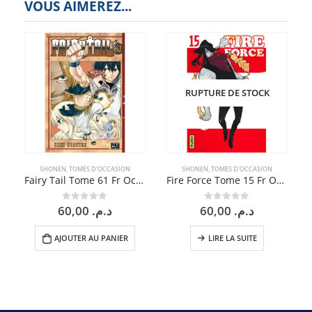
VOUS AIMEREZ...
RUPTURE DE STOCK
SHONEN
,
TOMES D'OCCASION
SHONEN
,
TOMES D'OCCASION
Fairy Tail Tome 61 Fr Occasion
Fire Force Tome 15 Fr Occasion
60,00
د.م.
60,00
د.م.
0
sur 5
0
sur 5
AJOUTER AU PANIER
LIRE LA SUITE