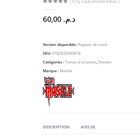
( Il n’y a pas encore d’avis. )
0
Sur 5
60,00
د.م.
Version disponible::
Rupture de stock
SKU:
9782820340818
Catégories :
Tomes d'occasion
,
Shonen
Marque :
Mashle
DESCRIPTION
AVIS (0)