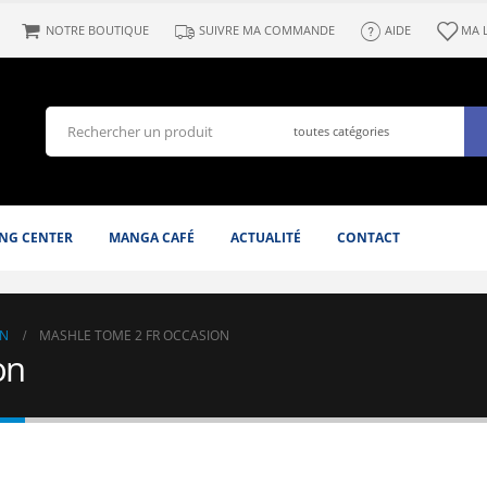
NOTRE BOUTIQUE
SUIVRE MA COMMANDE
AIDE
MA 
NG CENTER
MANGA CAFÉ
ACTUALITÉ
CONTACT
N
MASHLE TOME 2 FR OCCASION
on