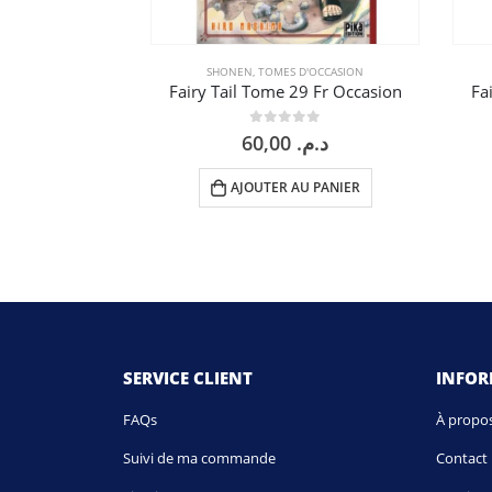
SHONEN
,
TOMES D'OCCASION
Fairy Tail Tome 29 Fr Occasion
Fa
0
sur 5
60,00
د.م.
AJOUTER AU PANIER
SERVICE CLIENT
INFO
FAQs
À propo
Suivi de ma commande
Contact