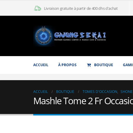
Livraison gratuite à partir de 400 dhs d'achat
ACCUEIL
À PROPOS
BOUTIQUE
GAMI
ACCUEIL
BOUTIQUE
TOMES D'OCCASION
,
SHONE
Mashle Tome 2 Fr Occasi