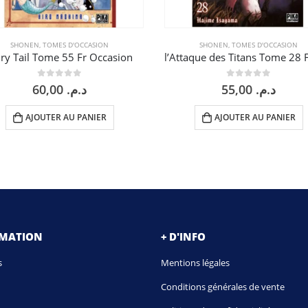
SHONEN
,
TOMES D'OCCASION
SHONEN
,
TOMES D'OCCASION
iry Tail Tome 55 Fr Occasion
0
sur 5
0
sur 5
60,00
د.م.
55,00
د.م.
AJOUTER AU PANIER
AJOUTER AU PANIER
RMATION
+ D'INFO
s
Mentions légales
Conditions générales de vente