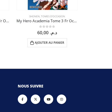
SHONEN
,
TOMES D'OCCASION
SEINEN
,
TO
l’Attaque des Titans Tome 28 Fr Occasion
My Hero Academia Tome 3 Fr Occasion
Tokyo Ghoul T
0
sur 5
0
60,00
د.م.
AJOUTER AU PANIER
AJOU
NOUS SUIVRE