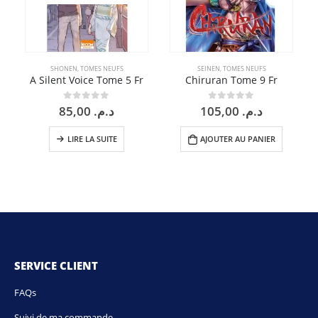
SHONEN
,
TOMES NEUFS
SEINEN
,
TOMES NEUFS
A Silent Voice Tome 5 Fr
Chiruran Tome 9 Fr
85,00
د.م.
105,00
د.م.
0
sur 5
0
sur 5
LIRE LA SUITE
AJOUTER AU PANIER
SERVICE CLIENT
FAQs
Suivi de ma commande