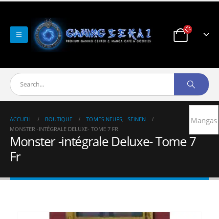
ACCUEIL
BOUTIQUE
TOMES NEUFS
,
SEINEN
Mangas
MONSTER -INTÉGRALE DELUXE- TOME 7 FR
Monster -intégrale Deluxe- Tome 7
Fr