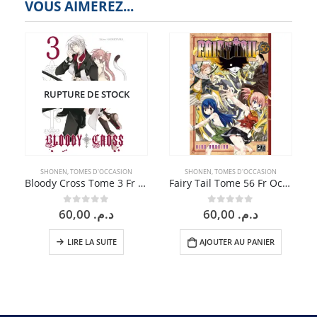
VOUS AIMEREZ...
RUPTURE DE STOCK
SHONEN
,
TOMES D'OCCASION
SHONEN
,
TOMES D'OCCASION
Bloody Cross Tome 3 Fr Occasion
Fairy Tail Tome 56 Fr Occasion
60,00
د.م.
60,00
د.م.
0
sur 5
0
sur 5
LIRE LA SUITE
AJOUTER AU PANIER