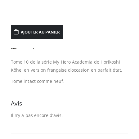
AJOUTER AU PANIER
AJOUTER À LA LISTE D’ENVIES
Tome 10 de la série My Hero Academia de Horikoshi
Kôhei en version française d’occasion en parfait état.
Tome intact comme neuf.
Avis
Il n’y a pas encore d’avis.