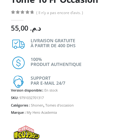
( Il n’y a pas encore d’avis. )
0
Sur 5
55,00
د.م.
LIVRAISON GRATUITE
À PARTIR DE 400 DHS
100%
PRODUIT AUTHENTIQUE
SUPPORT
PAR E-MAIL 24/7
Version disponible::
En stock
SKU:
9791032701317
Catégories :
Shonen
,
Tomes d'occasion
Marque :
My Hero Academia