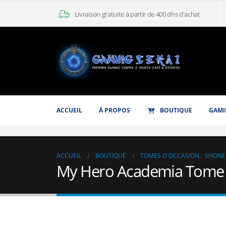
Livraison gratuite à partir de 400 dhs d'achat
ACCUEIL
À PROPOS
BOUTIQUE
GAMI
ACCUEIL
BOUTIQUE
TOMES D'OCCASION
,
SHONE
My Hero Academia Tome 