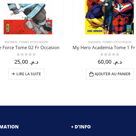
SHONEN
,
TOMES D'OCCASION
SHONEN
,
TOMES D'OCCASION
e Force Tome 02 Fr Occasion
0
sur 5
0
sur 5
25,00
د.م.
60,00
د.م.
LIRE LA SUITE
AJOUTER AU PANIER
RMATION
+ D'INFO