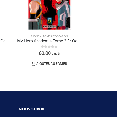
SHONEN
,
TOMES D'OCCASION
SHONEN
,
T
My Hero Academia Tome 1 Fr Occasion
My Hero Academia Tome 2 Fr Occasion
0
sur 5
0
60,00
د.م.
AJOUTER AU PANIER
AJOU
NOUS SUIVRE