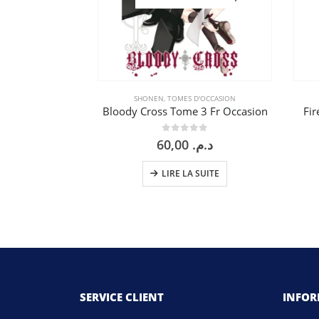
SHONEN
,
TOMES D'OCCASION
Bloody Cross Tome 3 Fr Occasion
Fir
0
sur 5
60,00
د.م.
LIRE LA SUITE
SERVICE CLIENT
INFO