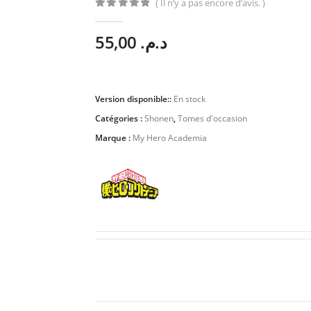
( Il n’y a pas encore d’avis. )
0
Sur 5
55,00
د.م.
Version disponible::
En stock
Catégories :
Shonen
,
Tomes d'occasion
Marque :
My Hero Academia