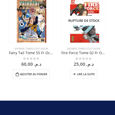
RUPTURE DE STOCK
SHONEN
,
TOMES D'OCCASION
SHONEN
,
TOMES D'OCCASION
Fairy Tail Tome 55 Fr Occasion
Fire Force Tome 02 Fr Occasion
60,00
د.م.
25,00
د.م.
0
sur 5
0
sur 5
AJOUTER AU PANIER
LIRE LA SUITE