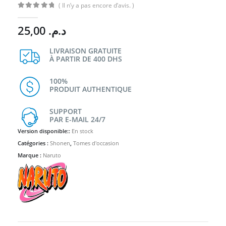
( Il n’y a pas encore d’avis. )
0
Sur 5
25,00
د.م.
LIVRAISON GRATUITE
À PARTIR DE 400 DHS
100%
PRODUIT AUTHENTIQUE
SUPPORT
PAR E-MAIL 24/7
Version disponible::
En stock
Catégories :
Shonen
,
Tomes d'occasion
Marque :
Naruto