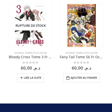
RUPTURE DE STOCK
SHONEN
,
TOMES D'OCCASION
SHONEN
,
TOMES D'OCCASION
Bloody Cross Tome 3 Fr Occasion
Fairy Tail Tome 56 Fr Occasion
60,00
د.م.
60,00
د.م.
0
sur 5
0
sur 5
LIRE LA SUITE
AJOUTER AU PANIER