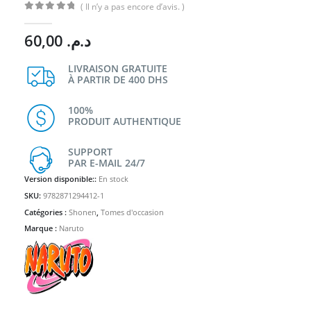
( Il n’y a pas encore d’avis. )
0
Sur 5
60,00
د.م.
LIVRAISON GRATUITE
À PARTIR DE 400 DHS
100%
PRODUIT AUTHENTIQUE
SUPPORT
PAR E-MAIL 24/7
Version disponible::
En stock
SKU:
9782871294412-1
Catégories :
Shonen
,
Tomes d'occasion
Marque :
Naruto