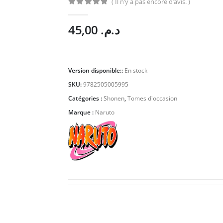
( Il n’y a pas encore d’avis. )
0
Sur 5
45,00
د.م.
Version disponible::
En stock
SKU:
9782505005995
Catégories :
Shonen
,
Tomes d'occasion
Marque :
Naruto