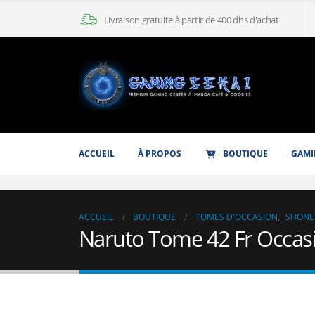
Livraison gratuite à partir de 400 dhs d'achat
ACCUEIL
À PROPOS
BOUTIQUE
GAMI
ACCUEIL
BOUTIQUE
TOMES D'OCCASION
,
SHONE
Naruto Tome 42 Fr Occas