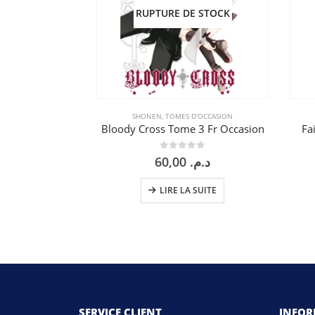
RUPTURE DE STOCK
SHONEN
,
TOMES D'OCCASION
Bloody Cross Tome 3 Fr Occasion
Fa
0
sur 5
60,00
د.م.
LIRE LA SUITE
SERVICE CLIENT
INFO