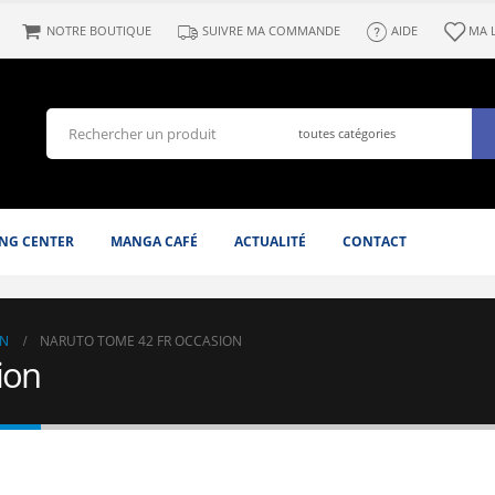
NOTRE BOUTIQUE
SUIVRE MA COMMANDE
AIDE
MA 
NG CENTER
MANGA CAFÉ
ACTUALITÉ
CONTACT
N
NARUTO TOME 42 FR OCCASION
ion