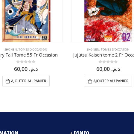
SHONEN
,
TOMES D'OCCASION
SHONEN
,
TOMES D'OCCASION
iry Tail Tome 55 Fr Occasion
Jujutsu Kaisen tome 2 Fr Occ
0
sur 5
0
sur 5
60,00
د.م.
60,00
د.م.
AJOUTER AU PANIER
AJOUTER AU PANIER
RMATION
+ D'INFO