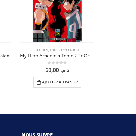
RUPTUR
SHONEN
,
TOMES D'OCCASION
SEINEN
,
TO
asion
My Hero Academia Tome 2 Fr Occasion
Übel Blatt T
0
sur 5
0
60,00
د.م.
AJOUTER AU PANIER
LI
NOUS SUIVRE