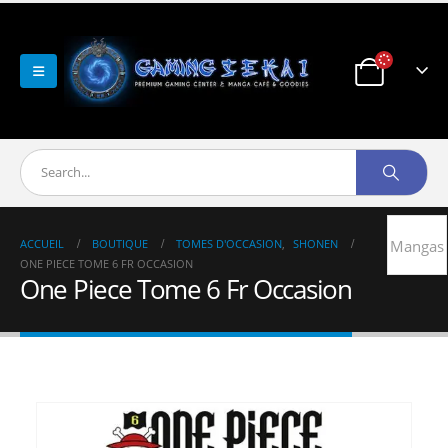
ACCUEIL
BOUTIQUE
TOMES D'OCCASION
,
SHONEN
Mangas
ONE PIECE TOME 6 FR OCCASION
One Piece Tome 6 Fr Occasion