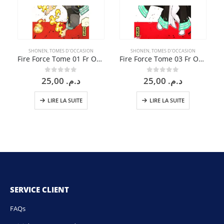
SHONEN
,
TOMES D'OCCASION
SHONEN
,
TOMES D'OCCASION
Fire Force Tome 01 Fr Occasion
Fire Force Tome 03 Fr Occasion
25,00
د.م.
25,00
د.م.
0
sur 5
0
sur 5
LIRE LA SUITE
LIRE LA SUITE
SERVICE CLIENT
FAQs