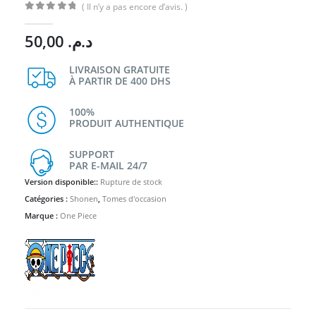
( Il n’y a pas encore d’avis. )
0
Sur 5
50,00
د.م.
LIVRAISON GRATUITE
À PARTIR DE 400 DHS
100%
PRODUIT AUTHENTIQUE
SUPPORT
PAR E-MAIL 24/7
Version disponible::
Rupture de stock
Catégories :
Shonen
,
Tomes d'occasion
Marque :
One Piece