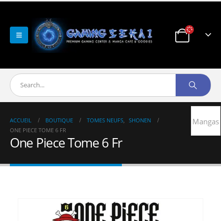
ACCUEIL
BOUTIQUE
TOMES NEUFS
,
SHONEN
Mangas
ONE PIECE TOME 6 FR
One Piece Tome 6 Fr