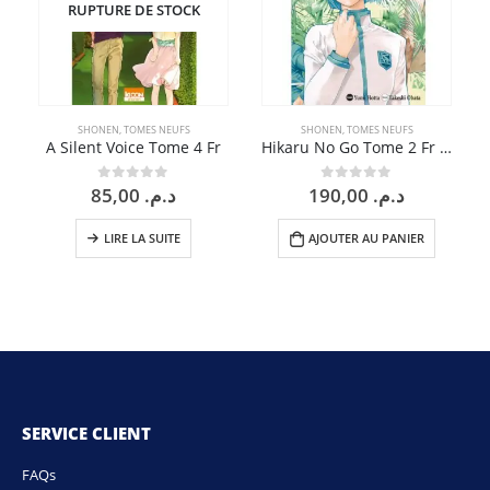
RUPTURE DE STOCK
SHONEN
,
TOMES NEUFS
SHONEN
,
TOMES NEUFS
A Silent Voice Tome 4 Fr
Hikaru No Go Tome 2 Fr Edition Deluxe
85,00
د.م.
190,00
د.م.
0
sur 5
0
sur 5
LIRE LA SUITE
AJOUTER AU PANIER
SERVICE CLIENT
FAQs