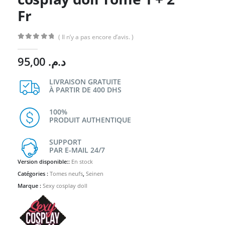
Fr
( Il n’y a pas encore d’avis. )
0
Sur 5
95,00
د.م.
LIVRAISON GRATUITE
À PARTIR DE 400 DHS
100%
PRODUIT AUTHENTIQUE
SUPPORT
PAR E-MAIL 24/7
Version disponible::
En stock
Catégories :
Tomes neufs
,
Seinen
Marque :
Sexy cosplay doll