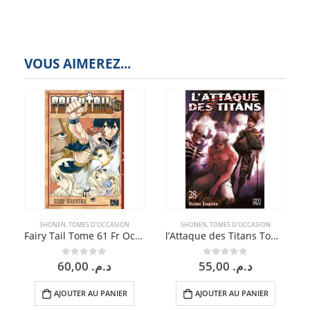
VOUS AIMEREZ...
SHONEN
,
TOMES D'OCCASION
SHONEN
,
TOMES D'OCCASION
Fairy Tail Tome 61 Fr Occasion
l’Attaque des Titans Tome 28 Fr Occasion
60,00
د.م.
55,00
د.م.
0
sur 5
0
sur 5
AJOUTER AU PANIER
AJOUTER AU PANIER