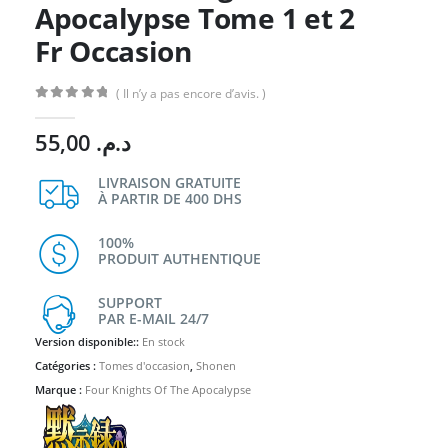
Apocalypse Tome 1 et 2
Fr Occasion
( Il n’y a pas encore d’avis. )
0
Sur 5
55,00
د.م.
LIVRAISON GRATUITE
À PARTIR DE 400 DHS
100%
PRODUIT AUTHENTIQUE
SUPPORT
PAR E-MAIL 24/7
Version disponible::
En stock
Catégories :
Tomes d'occasion
,
Shonen
Marque :
Four Knights Of The Apocalypse