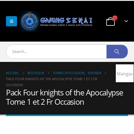
ACCUEIL
BOUTIQUE
TOMES D'OCCASION
,
SHONEN
Mangas
PACK FOUR KNIGHTS OF THE APOCALYPSE TOME 1 ET 2 FR
OCCASION
Pack Four knights of the Apocalypse
Tome 1 et 2 Fr Occasion