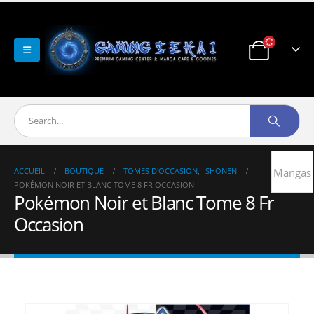
ACCUEIL
BOUTIQUE
TOMES D'OCCASION
,
SHONEN
Mangas
POKÉMON NOIR ET BLANC TOME 8 FR OCCASION
Pokémon Noir et Blanc Tome 8 Fr
Occasion