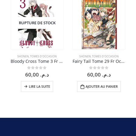
RUPTURE DE STOCK
SHONEN
,
TOMES D'OCCASION
SHONEN
,
TOMES D'OCCASION
Bloody Cross Tome 3 Fr Occasion
Fairy Tail Tome 29 Fr Occasion
60,00
د.م.
60,00
د.م.
0
sur 5
0
sur 5
LIRE LA SUITE
AJOUTER AU PANIER