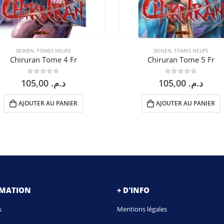
SEINEN
,
TOMES NEUFS
SEINEN
,
TOMES NEUFS
Chiruran Tome 4 Fr
Chiruran Tome 5 Fr
0
sur 5
0
sur 5
105,00
د.م.
105,00
د.م.
AJOUTER AU PANIER
AJOUTER AU PANIER
RMATION
+ D'INFO
s
Mentions légales