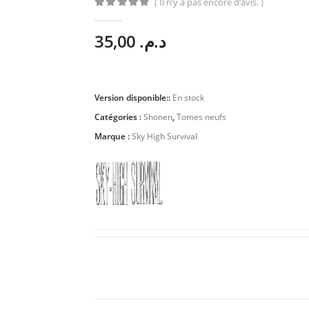
( Il n’y a pas encore d’avis. )
0
Sur 5
35,00
د.م.
Version disponible::
En stock
Catégories :
Shonen
,
Tomes neufs
Marque :
Sky High Survival