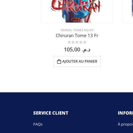
SEINEN
,
TOMES NEUFS
Chiruran Tome 13 Fr
0
sur 5
105,00
د.م.
AJOUTER AU PANIER
SERVICE CLIENT
INFO
FAQs
À propo