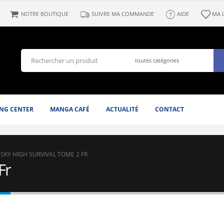
NOTRE BOUTIQUE
SUIVRE MA COMMANDE
AIDE
MA 
NG CENTER
MANGA CAFÉ
ACTUALITÉ
CONTACT
SKY HIGH SURVIVAL TOME 2 FR
Fr