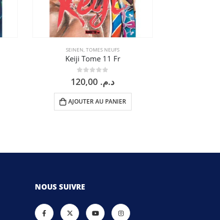
SEINEN
,
TOMES NEUFS
JOSEI
,
Keiji Tome 11 Fr
Nana 
0
sur 5
0
120,00
د.م.
AJOUTER AU PANIER
AJOU
NOUS SUIVRE