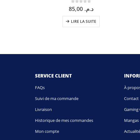
0
sur 5
85,00
د.م.
LIRE LA SUITE
SERVICE CLIENT
INFO
FAQs
À propo
Suivi de ma commande
Contact
Livraison
Gaming 
Historique de mes commandes
Mangas 
Mon compte
Actualit