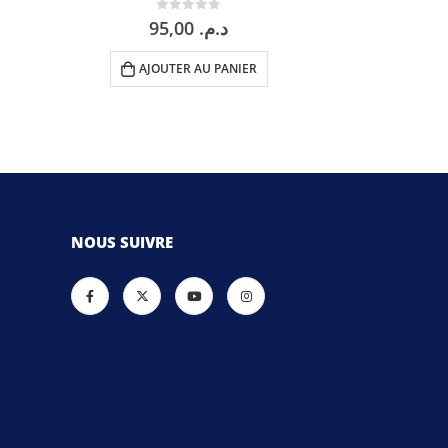
0
sur 5
0
95,00
د.م.
AJOUTER AU PANIER
AJOU
NOUS SUIVRE