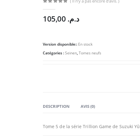
( Il n’y a pas encore d’avis. )
0
Sur 5
105,00
د.م.
Version disponible::
En stock
Catégories :
Seinen
,
Tomes neufs
DESCRIPTION
AVIS (0)
Tome 5 de la série Trillion Game de Suzuki Yû