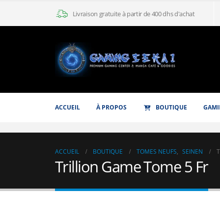
Livraison gratuite à partir de 400 dhs d'achat
ACCUEIL
À PROPOS
BOUTIQUE
GAMI
ACCUEIL
BOUTIQUE
TOMES NEUFS
,
SEINEN
T
Trillion Game Tome 5 Fr