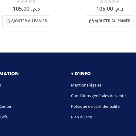
0
sur 5
0
sur 5
105,00
د.م.
105,00
د.م.
AJOUTER AU PANIER
AJOUTER AU PANIER
RMATION
+ D'INFO
s
Mentions légales
Conditions générales de vente
Center
Politique de confidentialité
Café
Plan du site
é