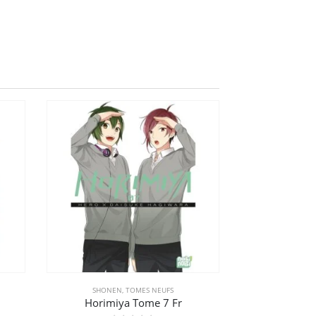
SHONEN
,
TOMES NEUFS
SEINEN
Horimiya Tome 7 Fr
Keiji