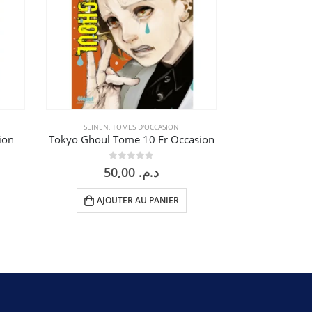
SEINEN
,
TOMES D'OCCASION
SEINEN
,
TO
ion
Tokyo Ghoul Tome 10 Fr Occasion
Tokyo Ghoul T
0
sur 5
0
50,00
د.م.
AJOUTER AU PANIER
AJOU