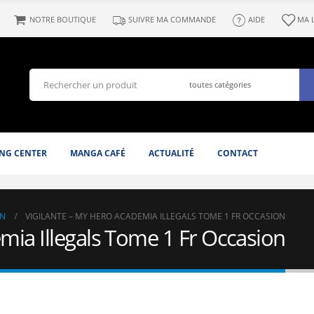
NOTRE BOUTIQUE
SUIVRE MA COMMANDE
AIDE
MA 
NG CENTER
MANGA CAFÉ
ACTUALITÉ
CONTACT
N
VIGILANTE – MY HERO ACADEMIA ILLEGALS TOME 1 FR OCCASION
mia Illegals Tome 1 Fr Occasion