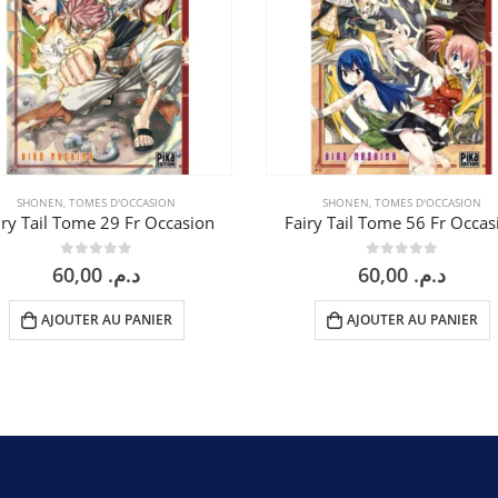
SHONEN
,
TOMES D'OCCASION
SHONEN
,
TOMES D'OCCASION
iry Tail Tome 29 Fr Occasion
Fairy Tail Tome 56 Fr Occas
0
sur 5
0
sur 5
60,00
د.م.
60,00
د.م.
AJOUTER AU PANIER
AJOUTER AU PANIER