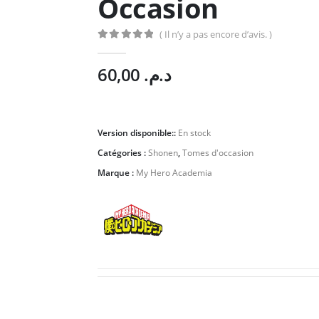
Occasion
( Il n’y a pas encore d’avis. )
0
Sur 5
60,00
د.م.
Version disponible::
En stock
Catégories :
Shonen
,
Tomes d'occasion
Marque :
My Hero Academia