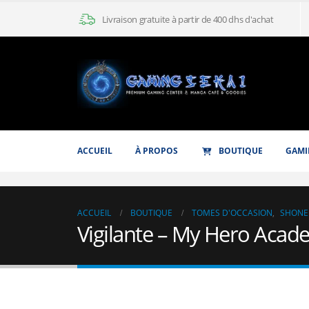
Livraison gratuite à partir de 400 dhs d'achat
ACCUEIL
À PROPOS
BOUTIQUE
GAMI
ACCUEIL
BOUTIQUE
TOMES D'OCCASION
,
SHONE
Vigilante – My Hero Acade