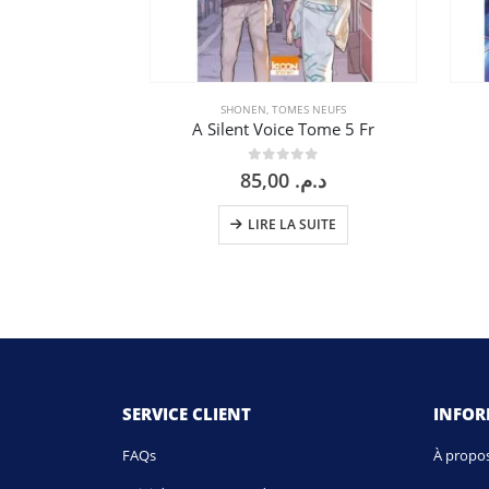
SHONEN
,
TOMES NEUFS
A Silent Voice Tome 5 Fr
0
sur 5
85,00
د.م.
LIRE LA SUITE
SERVICE CLIENT
INFO
FAQs
À propo