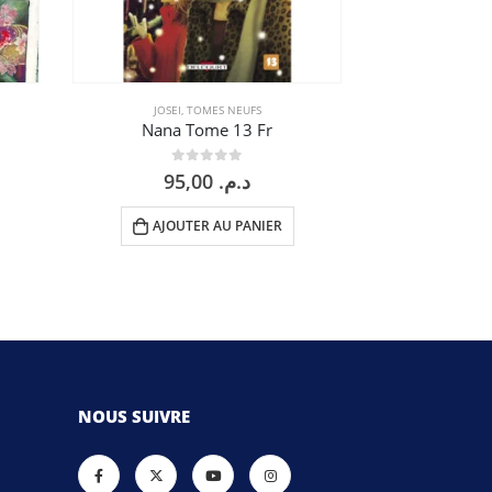
JOSEI
,
TOMES NEUFS
SEINEN
Nana Tome 13 Fr
Vagabon
0
sur 5
0
95,00
د.م.
AJOUTER AU PANIER
AJOU
NOUS SUIVRE