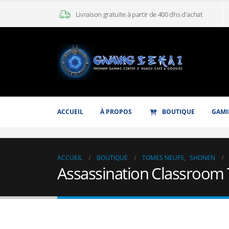
Livraison gratuite à partir de 400 dhs d'achat
ACCUEIL
À PROPOS
BOUTIQUE
GAMI
ACCUEIL
BOUTIQUE
TOMES NEUFS
,
SHONEN
Assassination Classroom