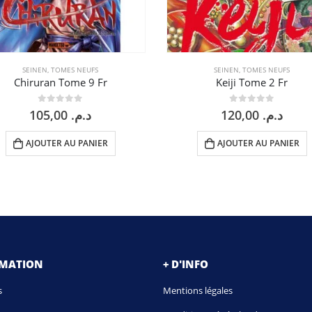
SEINEN
,
TOMES NEUFS
SEINEN
,
TOMES NEUFS
Chiruran Tome 9 Fr
Keiji Tome 2 Fr
0
sur 5
0
sur 5
105,00
د.م.
120,00
د.م.
AJOUTER AU PANIER
AJOUTER AU PANIER
RMATION
+ D'INFO
s
Mentions légales