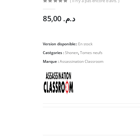
( Il n’y a pas encore d’avis. )
0
Sur 5
85,00
د.م.
Version disponible::
En stock
Catégories :
Shonen
,
Tomes neufs
Marque :
Assassination Classroom