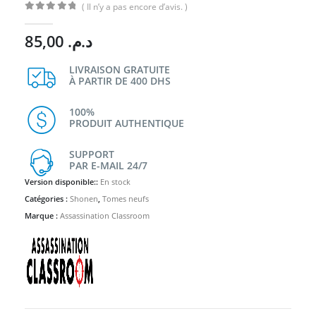
( Il n’y a pas encore d’avis. )
0
Sur 5
85,00
د.م.
LIVRAISON GRATUITE
À PARTIR DE 400 DHS
100%
PRODUIT AUTHENTIQUE
SUPPORT
PAR E-MAIL 24/7
Version disponible::
En stock
Catégories :
Shonen
,
Tomes neufs
Marque :
Assassination Classroom