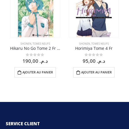
SHONEN
,
TOMES NEUFS
SHONEN
,
TOMES NEUFS
Hikaru No Go Tome 2 Fr Edition Deluxe
Horimiya Tome 4 Fr
190,00
د.م.
95,00
د.م.
0
sur 5
0
sur 5
AJOUTER AU PANIER
AJOUTER AU PANIER
SERVICE CLIENT