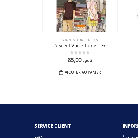
SHONEN
,
TOMES NEUFS
A Silent Voice Tome 1 Fr
0
sur 5
85,00
د.م.
AJOUTER AU PANIER
SERVICE CLIENT
INFO
FAQs
À propo