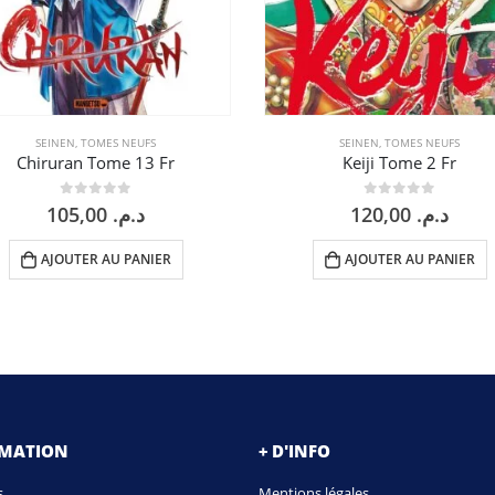
SEINEN
,
TOMES NEUFS
SEINEN
,
TOMES NEUFS
Chiruran Tome 13 Fr
Keiji Tome 2 Fr
0
sur 5
0
sur 5
105,00
د.م.
120,00
د.م.
AJOUTER AU PANIER
AJOUTER AU PANIER
RMATION
+ D'INFO
s
Mentions légales