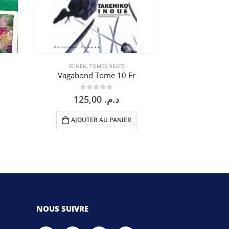
SEINEN
,
TOMES NEUFS
SEINEN
Vagabond Tome 10 Fr
Vagabon
0
sur 5
0
125,00
د.م.
AJOUTER AU PANIER
AJOU
NOUS SUIVRE