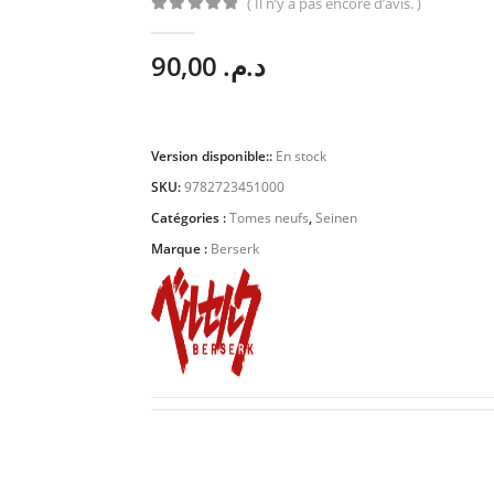
( Il n’y a pas encore d’avis. )
0
Sur 5
90,00
د.م.
Version disponible::
En stock
SKU:
9782723451000
Catégories :
Tomes neufs
,
Seinen
Marque :
Berserk