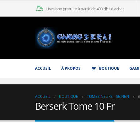
Livraison gratuite à partir de 400 dhs d'achat
ACCUEIL
À PROPOS
BOUTIQUE
GAMI
ACCUEIL
BOUTIQUE
TOMES NEUFS
,
SEINEN
B
Berserk Tome 10 Fr