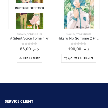
RUPTURE DE STOCK
SHONEN
,
TOMES NEUFS
SHONEN
,
TOMES NEUFS
A Silent Voice Tome 4 Fr
Hikaru No Go Tome 2 Fr Edition Deluxe
85,00
د.م.
190,00
د.م.
0
sur 5
0
sur 5
LIRE LA SUITE
AJOUTER AU PANIER
SERVICE CLIENT