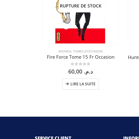
RUPTURE DE STOCK
SHONEN
,
TOMES D'OCCASION
Fire Force Tome 15 Fr Occasion
0
sur 5
60,00
د.م.
LIRE LA SUITE
SERVICE CLIENT
INFO