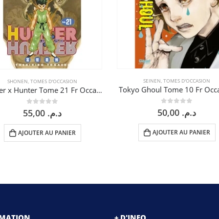
SEINEN
,
TOMES D'OCCASION
SHONEN
,
TOMES D'OCCASION
Tokyo Ghoul Tome 10 Fr Occ
Hunter x Hunter Tome 21 Fr Occasion
0
sur 5
0
sur 5
50,00
د.م.
55,00
د.م.
AJOUTER AU PANIER
AJOUTER AU PANIER
RMATION
+ D'INFO