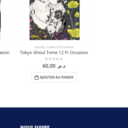
RUPTUR
SEINEN
,
TOMES D'OCCASION
SEINEN
,
TO
asion
Tokyo Ghoul Tome 12 Fr Occasion
Übel Blatt T
0
sur 5
0
60,00
د.م.
AJOUTER AU PANIER
LI
NOUS SUIVRE