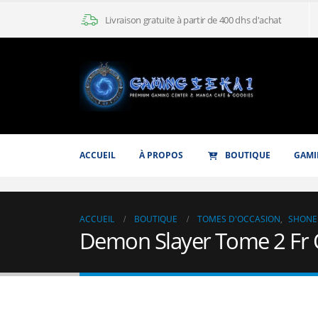
Livraison gratuite à partir de 400 dhs d'achat
ACCUEIL
À PROPOS
BOUTIQUE
GAMI
ACCUEIL
BOUTIQUE
TOMES D'OCCASION
,
SHONE
Demon Slayer Tome 2 Fr 