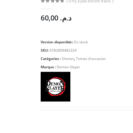
( Il n’y a pas encore d’avis. )
0
Sur 5
60,00
د.م.
Version disponible::
En stock
SKU:
9782809482324
Catégories :
Shonen
,
Tomes d'occasion
Marque :
Demon Slayer