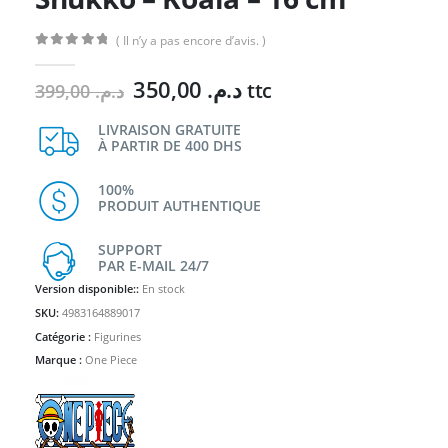
( Il n’y a pas encore d’avis. )
0
Sur 5
Le
Le
350,00
د.م.
ttc
399,00
د.م.
prix
prix
initial
actuel
LIVRAISON GRATUITE
À PARTIR DE 400 DHS
était :
est :
د.م. 350,00.
د.م. 399,00.
100%
PRODUIT AUTHENTIQUE
SUPPORT
PAR E-MAIL 24/7
Version disponible::
En stock
SKU:
4983164889017
Catégorie :
Figurines
Marque :
One Piece