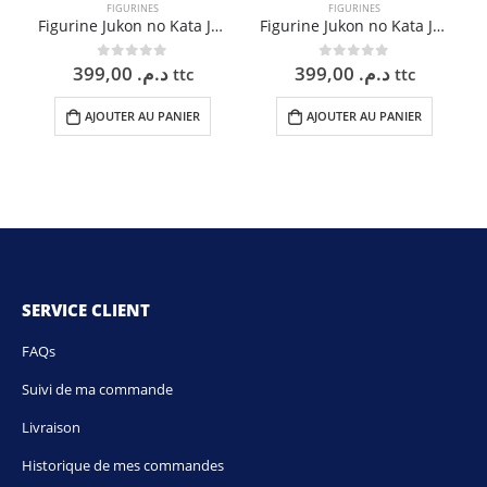
FIGURINES
FIGURINES
Figurine Jukon no Kata Jujutsu Kaisen – Panda – 17 cm
Figurine Jukon no Kata Jujutsu Kaisen – Toge Inumaki Version A – 17 cm
399,00
د.م.
399,00
د.م.
0
sur 5
0
sur 5
ttc
ttc
AJOUTER AU PANIER
AJOUTER AU PANIER
SERVICE CLIENT
FAQs
Suivi de ma commande
Livraison
Historique de mes commandes