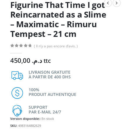
Figurine That Time I got
Reincarnated as a Slime
– Maximatic – Rimuru
Tempest – 21 cm
( Il n’y a pas encore d’avis. )
0
Sur 5
450,00
د.م.
ttc
LIVRAISON GRATUITE
À PARTIR DE 400 DHS
100%
PRODUIT AUTHENTIQUE
SUPPORT
PAR E-MAIL 24/7
Version disponible::
En stock
SKU:
4983164882629