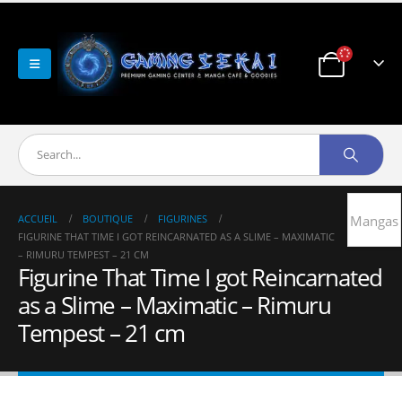
ACCUEIL
BOUTIQUE
FIGURINES
Mangas
FIGURINE THAT TIME I GOT REINCARNATED AS A SLIME – MAXIMATIC
– RIMURU TEMPEST – 21 CM
Figurine That Time I got Reincarnated
as a Slime – Maximatic – Rimuru
Tempest – 21 cm