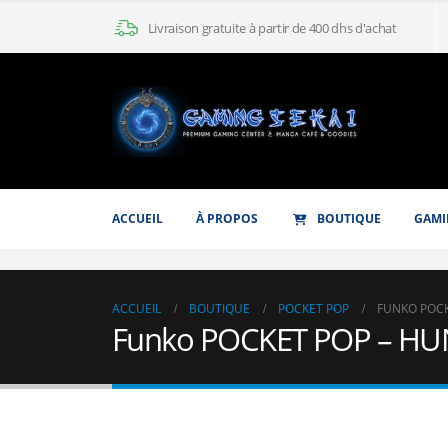
Livraison gratuite à partir de 400 dhs d'achat
ACCUEIL
À PROPOS
BOUTIQUE
GAMI
ACCUEIL
BOUTIQUE
POCKET POP
FUNKO POCK
Funko POCKET POP – HU