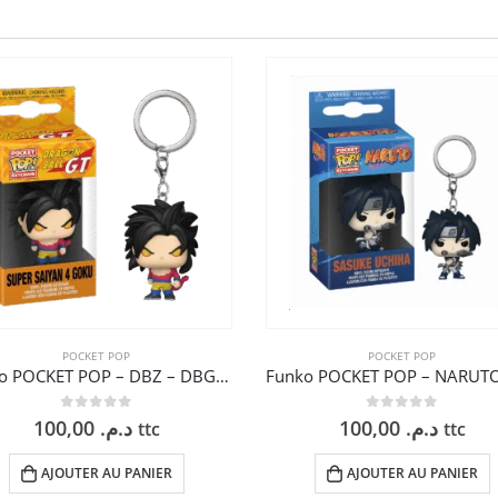
POCKET POP
POCKET POP
Funko POCKET POP – DBZ – DBGT SS4 GOKU
0
sur 5
0
sur 5
100,00
د.م.
100,00
د.م.
ttc
ttc
AJOUTER AU PANIER
AJOUTER AU PANIER