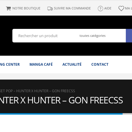
NOTRE BOUTIQUE
SUIVRE MA COMMANDE
AIDE
MA 
NG CENTER
MANGA CAFÉ
ACTUALITÉ
CONTACT
ET POP – HUNTER X HUNTER – GON FREECSS
NTER X HUNTER – GON FREECSS