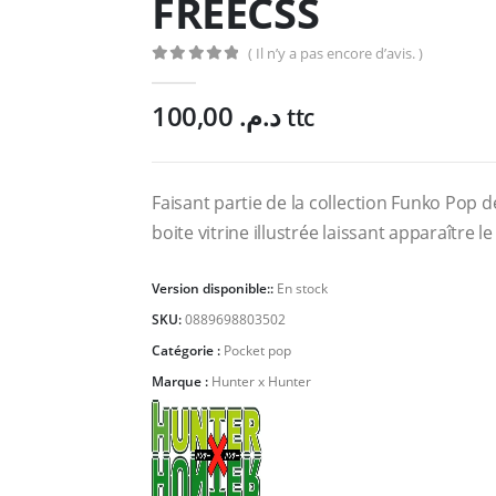
FREECSS
( Il n’y a pas encore d’avis. )
0
Sur 5
100,00
د.م.
ttc
Faisant partie de la collection Funko Pop d
boite vitrine illustrée laissant apparaître l
Version disponible::
En stock
SKU:
0889698803502
Catégorie :
Pocket pop
Marque :
Hunter x Hunter