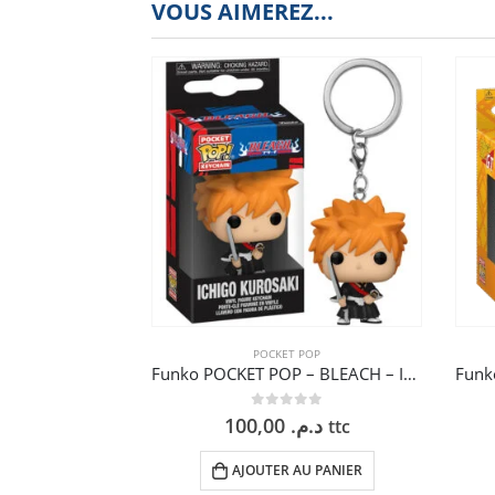
VOUS AIMEREZ...
POCKET POP
Funko POCKET POP – BLEACH – ICHIGO FB SHIKAI
0
sur 5
100,00
د.م.
ttc
AJOUTER AU PANIER