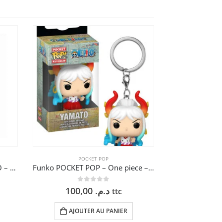
POCKET POP
Funko POCKET POP – NARUTO – CLASSIC SASUKE
Funko POCKET POP – One piece – YAMATO
0
sur 5
100,00
د.م.
ttc
AJOUTER AU PANIER