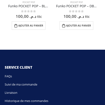
POCKET POP
POCKET POP
Funko POCKET POP – BLEACH – ICHIGO FB SHIKAI
Funko POCKET POP – DBZ – DBGT SS4 GOKU
100,00
د.م.
100,00
د.م.
0
sur 5
0
sur 5
ttc
ttc
AJOUTER AU PANIER
AJOUTER AU PANIER
SERVICE CLIENT
FAQs
Suivi de ma commande
Livraison
Historique de mes commandes