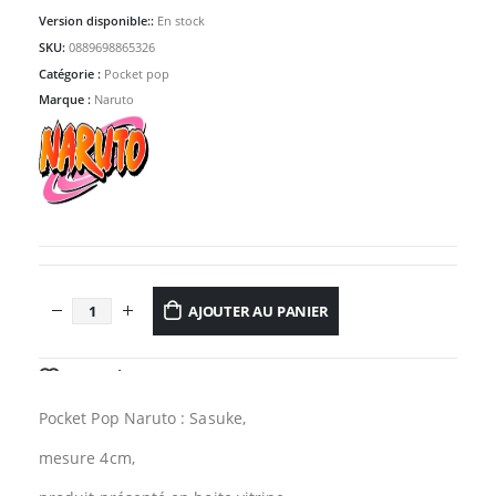
Version disponible::
En stock
SKU:
0889698865326
Catégorie :
Pocket pop
Marque :
Naruto
AJOUTER AU PANIER
AJOUTER À LA LISTE D’ENVIES
Pocket Pop Naruto : Sasuke,
mesure 4cm,